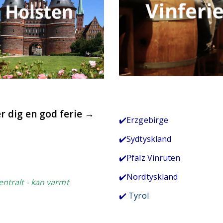
r dig en god ferie →
✔️Erzgebirge
✔️Sydtyskland
✔️Pfalz Vinruten
✔️Nordtyskland
centralt
- kan varmt
✔️
Tyrol