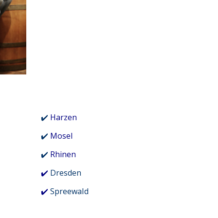
✔️
Harzen
✔️
Mosel
✔️
Rhinen
✔️
Dresden
✔️
Spreewald