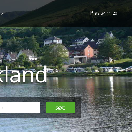
Tlf. 98 34 11 20
GI
kland
SØG
ter