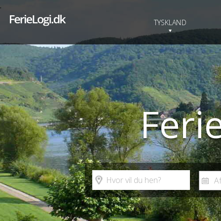
.
TYSKLAND
Feri
Hvor vil du hen?