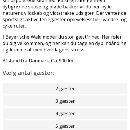
sin uspolerede skønhed. På strejfture gennem
dybgrønne skove og bløde bakker vil du her nyde
naturens vildskab og vidtstrakte udsigter. Der venter de
sportsligt aktive feriegæster oplevelsesstier, vandre- og
cykelruter.
I Bayerische Wald møder du stor gæstfrihed. Her føler
du dig velkommen, og her kan du tage en dyb indånding
og komme af med hverdagens stress.
Afstand fra Danmark: Ca. 900 km.
Vælg antal gæster:
2 gæster
3 gæster
4 gæster
5 gæster