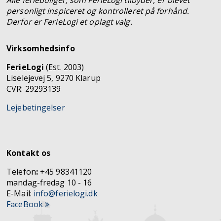
Alle ferieboliger, som FerieLogi tilbyder, er blevet
personligt inspiceret og kontrolleret på forhånd.
Derfor er FerieLogi et oplagt valg.
Virksomhedsinfo
FerieLogi
(Est. 2003)
Liselejevej 5, 9270 Klarup
CVR: 29293139
Lejebetingelser
Kontakt os
Telefon
:
+45 98341120
mandag-fredag 10 - 16
E-Mail:
info@ferielogi.dk
FaceBook