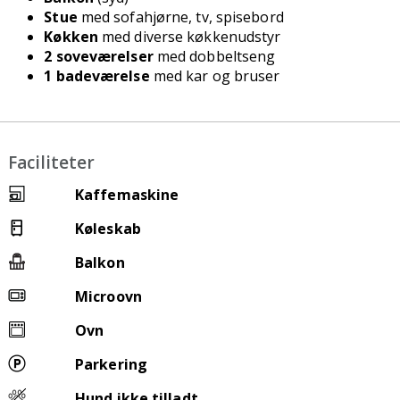
Stue
med sofahjørne, tv, spisebord
Køkken
med diverse køkkenudstyr
2 soveværelser
med dobbeltseng
1 badeværelse
med kar og bruser
Faciliteter
Kaffemaskine
Køleskab
Balkon
Microovn
Ovn
Parkering
Hund ikke tilladt