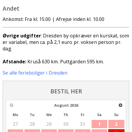
Andet
Ankomst: Fra kl. 15.00 | Afrejse inden kl. 10.00
Øvrige udgifter
: Dresden by opkræver en kurskat, som
er variabel, men ca. på 2,1 euro pr. voksen person pr.
dag.
Afstande:
Kruså 630 km. Puttgarden 595 km.
Se alle ferieboliger i Dresden
BESTIL HER
August
2026
Mo
Tu
We
Th
Fr
Sa
Su
27
28
29
30
31
1
2