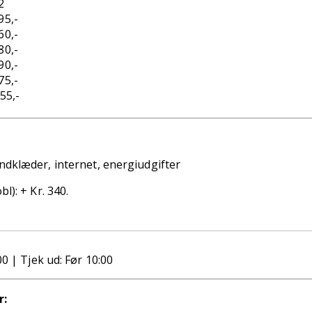
2
95,-
60,-
80,-
90,-
75,-
655,-
ndklæder,
internet,
energiudgifter
l): + Kr. 340.
00 | Tjek ud: Før 10:00
r: