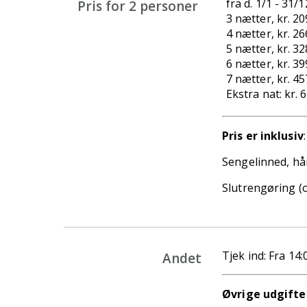
fra d. 1/1 - 31/1
Pris for 2 personer
3 nætter, kr. 20
4 nætter, kr. 26
5 nætter, kr. 32
6 nætter, kr. 39
7 nætter, kr. 45
Ekstra nat: kr. 
Pris er inklusiv
:
S
engelinned,
hå
Slutrengøring (ob
Tjek ind: Fra 14:
Andet
Øvrige udgifte