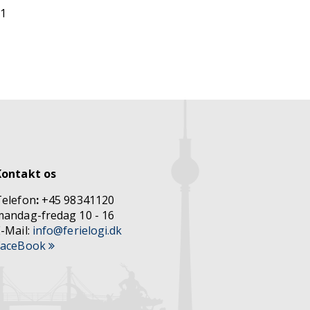
,1
Kontakt os
Telefon
:
+45 98341120
mandag-fredag 10 - 16
-Mail:
info@ferielogi.dk
FaceBook