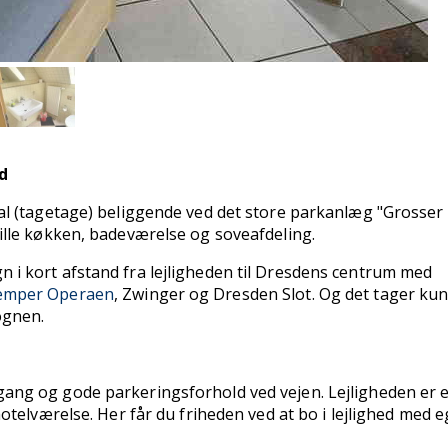
d
sal (tagetage) beliggende ved det store parkanlæg "Grosser
lille køkken, badeværelse og soveafdeling.
 i kort afstand fra lejligheden til Dresdens centrum med
emper Operaen
, Zwinger og Dresden Slot. Og det tager kun 
ognen.
gang og gode parkeringsforhold ved vejen. Lejligheden er 
 hotelværelse. Her får du friheden ved at bo i lejlighed med e