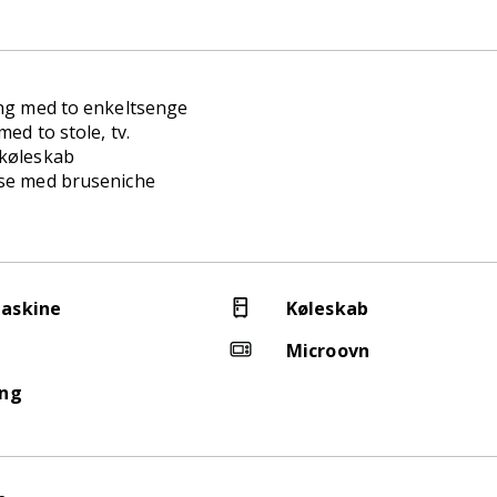
ng med to enkeltsenge
ed to stole, tv.
køleskab
se med bruseniche
askine
Køleskab
Microovn
ing