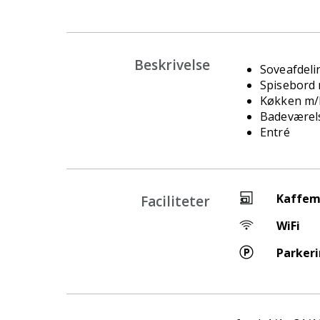
Beskrivelse
Soveafdeli
Spisebord m
Køkken m/
Badeværel
Entré
Kaffem
Faciliteter
WiFi
Parker