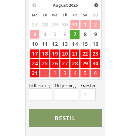
August
2026
Mo
Tu
We
Th
Fr
Sa
Su
27
28
29
30
31
1
2
3
4
5
6
7
8
9
10
11
12
13
14
15
16
17
18
19
20
21
22
23
24
25
26
27
28
29
30
31
1
2
3
4
5
6
Indtjekning
Udtjekning
Gæster
2
BESTIL