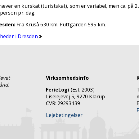
ver en kurskat (turistskat), som er variabel, men ca. på 2
person pr. dag.
esden:
Fra Kruså 630 km. Puttgarden 595 km.
igheder i Dresden
levet
Virksomhedsinfo
ånd.
FerieLogi
(Est. 2003)
Liselejevej 5, 9270 Klarup
CVR: 29293139
E
Lejebetingelser