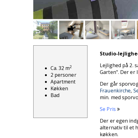
Studio-lejlighe
Lejlighed på 2. 
2
Ca. 32 m
Garten". Der er 
2 personer
Apartment
Der går sporvogn
Køkken
Frauenkirche
,
S
Bad
min. med sporv
Se Pris
Der er egen ind
alternativ til et
køkken.