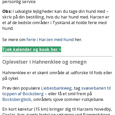
personlig service
Obs:
I udvalgte lejligheder kan du tage din hund med –
skriv på din bestilling, hvis du har hund med. Harzen er
et af de bedste områder i Tyskland at holde ferie med
hund.
Se mere om
ferie i Harzen med hund
her.
Tjek kalender og book her
Oplevelser i Hahnenklee og omegn
Hahnenklee er et skønt område at udforske til fods eller
på cykel.
Prøv den populære
Liebesbankweg
, tag
svævebanen til
toppen af Bocksberg
– eller få et smil frem på
Bocksbergbob
, områdets sjove sommer-rutsjebane.
En kort køretur (15 km) bringer dig til Harzens hovedby,
Goslar, hvis gamle bydel og sølvmine ved Rammelsberg