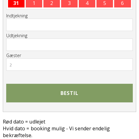
31
1
2
3
4
5
6
Indtjekning
Udtjekning
Gæster
2
BESTIL
Rød dato = udlejet
Hvid dato = booking mulig - Vi sender endelig
bekræftelse.