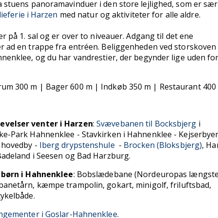
a stuens panoramavinduer i den store lejlighed, som er sær
lieferie i Harzen
med natur og aktiviteter for alle aldre.
er på 1. sal og er over to niveauer. Adgang til det ene
r ad en trappe fra entréen. Beliggenheden ved storskoven
hnenklee, og du har vandrestier, der begynder lige uden fo
um 300 m | Bager 600 m | Indkøb 350 m | Restaurant 40
velser venter i Harzen
:
Svævebanen til Bocksbjerg
i
ke-Park Hahnenklee - Stavkirken i Hahnenklee - Kejserbye
 hovedby -
Iberg drypstenshule
-
Brocken (Bloksbjerg)
, Ha
 Badeland i Seesen og Bad Harzburg.
r børn i Hahnenklee
: Bobslædebane (Nordeuropas længste
banetårn, kæmpe trampolin, gokart, minigolf, friluftsbad,
cykelbåde.
angementer i Goslar-Hahnenklee
.