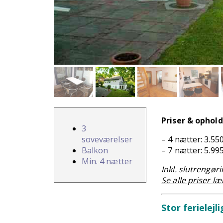
Priser & ophold
3
soveværelser
– 4 nætter: 3.550
Balkon
– 7 nætter: 5.995
Min. 4 nætter
Inkl. slutrengør
Se alle priser l
Stor ferielejl