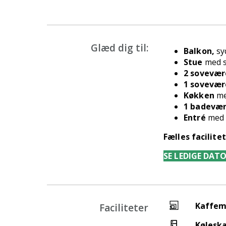
Glæd dig til:
Balkon,
sy
Stue
med so
2 sovevær
1 sovevær
K
økken
me
1 badevær
Entré
med 
Fælles facilite
SE LEDIGE DAT
Kaffem
Faciliteter
Kølesk