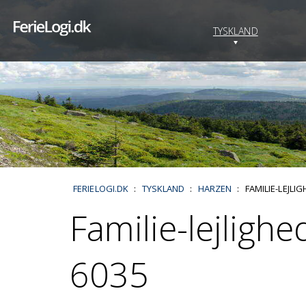
TYSKLAND
FERIELOGI.DK
:
TYSKLAND
:
HARZEN
:
FAMILIE-LEJLI
Familie-lejligh
6035