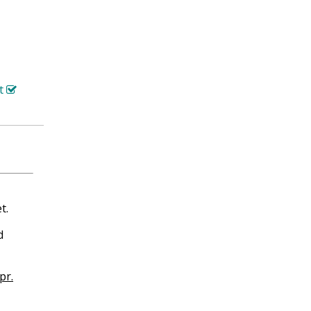
rt
et.
d
pr.