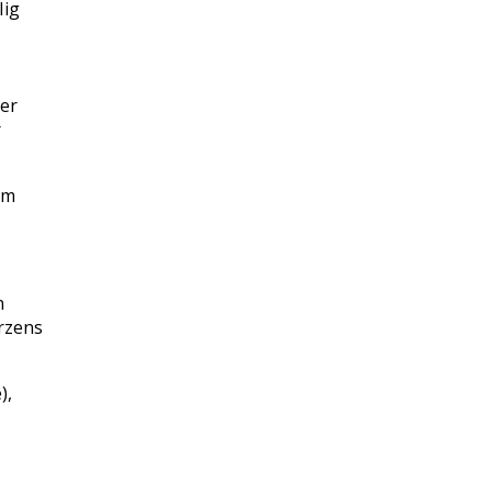
lig
 er
r
0 m
n
rzens
),