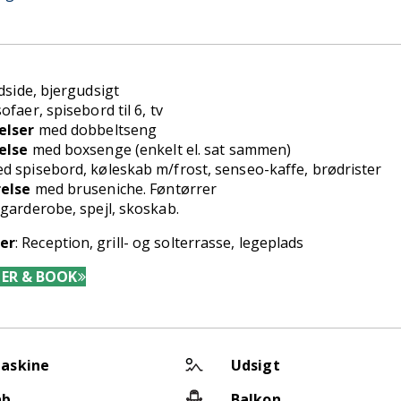
dside, bjergudsigt
faer, spisebord til 6, tv
elser
med dobbeltseng
else
med boxsenge (enkelt el. sat sammen)
d spisebord, køleskab m/frost, senseo-kaffe, brødrister
else
med bruseniche. Føntørrer
garderobe, spejl, skoskab.
ter
: Reception, grill- og solterrasse, legeplads
OER & BOOK
askine
Udsigt
ab
Balkon