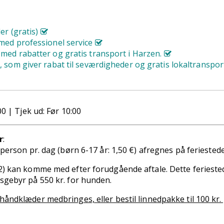
ler (gratis)
med professionel service
med rabatter og gratis transport i Harzen.
, som giver rabat til seværdigheder og gratis lokaltranspo
00 | Tjek ud: Før 10:00
r
:
. person pr. dag (børn 6-17 år: 1,50 €) afregnes på feriested
2) kan komme med efter forudgående aftale. Dette ferieste
sgebyr på 550 kr. for hunden.
åndklæder medbringes, eller bestil linnedpakke til 100 kr. 