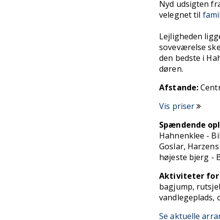
Nyd udsigten fr
velegnet til
fami
Lejligheden ligg
soveværelse ske
den bedste i Ha
døren.
Afstande:
Centr
Vis priser
Spændende ople
Hahnenklee - Bi
Goslar, Harzens
højeste bjerg -
Aktiviteter fo
bagjump, rutsje
vandlegeplads, 
Se aktuelle arr