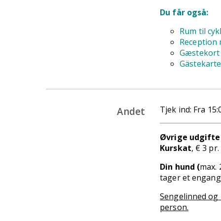
Du får også:
Rum til cyk
Reception 
Gæstekort 
Gästekarte
Tjek ind: Fra 15:
Andet
Øvrige udgifte
Kurskat
, € 3 pr
Din hund (
max. 
tager et engang
Sengelinned og h
person.