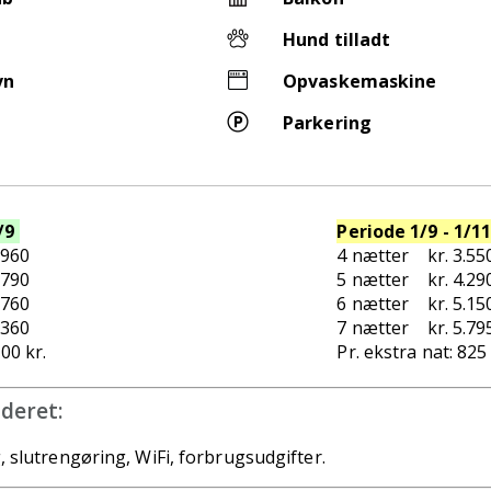
Hund tilladt
vn
Opvaskemaskine
Parkering
/9
Periode 1/9 - 1/1
3.960
4 nætter kr. 3.55
4.790
5 nætter kr. 4.29
.760
6 nætter kr. 5.15
.360
7 nætter kr. 5.79
900 kr.
Pr. ekstra nat: 825 
uderet:
, slutrengøring, WiFi, forbrugsudgifter.