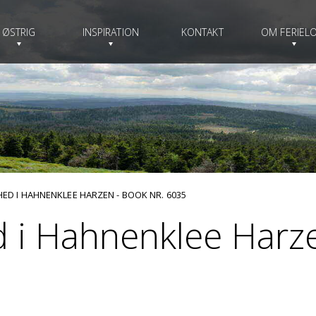
ØSTRIG
INSPIRATION
KONTAKT
OM FERIELO
GHED I HAHNENKLEE HARZEN - BOOK NR. 6035
ed i Hahnenklee Harz