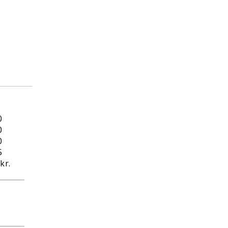
1
0
0
0
5
kr.