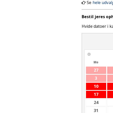
Se
hele udval
Bestil jeres op
Hvide datoer i 
Mo
27
3
10
17
24
31