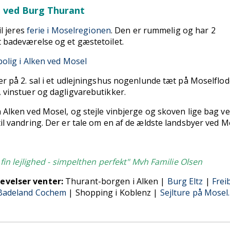
d ved Burg Thurant
il jeres
ferie i Moselregionen
. Den er rummelig og har 2
t badeværelse og et gæstetoilet.
bolig i Alken ved Mosel
er på 2. sal i et udlejningshus nogenlunde tæt på Moselflo
 vinstuer og dagligvarebutikker.
 Alken ved Mosel, og stejle vinbjerge og skoven lige bag v
il vandring. Der er tale om en af de ældste landsbyer ved M
g fin lejlighed - simpelthen perfekt" Mvh Familie Olsen
evelser venter:
Thurant-borgen i Alken |
Burg Eltz
|
Frei
Badeland Cochem
|
Shopping i Koblenz |
Sejlture på Mosel.