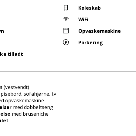
Køleskab
WiFi
vn
Opvaskemaskine
Parkering
ke tilladt
n
(vestvendt)
pisebord, sofahjørne, tv
ed
opvaskemaskine
elser
med dobbeltseng
else
med bruseniche
ilet