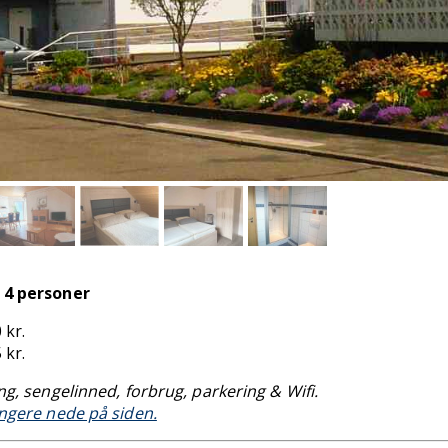
 4 personer
 kr.
 kr.
ing, sengelinned, forbrug, parkering & Wifi.
ængere nede på siden.