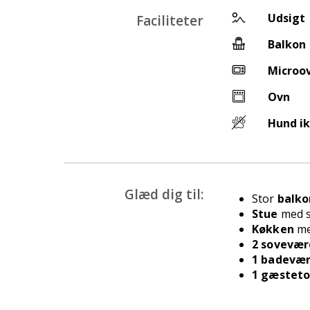
Udsigt
Faciliteter
Balkon
Microo
Ovn
Hund ik
Glæd dig til:
Stor
balko
Stue
med s
Køkken
m
2 sovevær
1 badevær
1 gæsteto