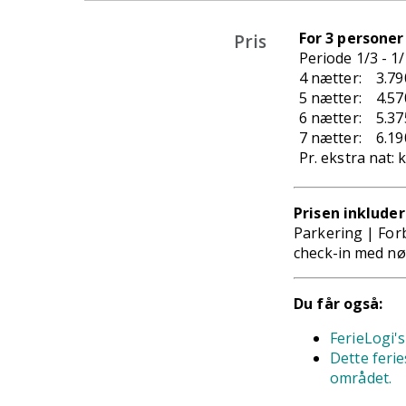
For 3 personer
Pris
Periode 1/3 - 1
4 nætter: 3.790
5 nætter: 4.570
6 nætter: 5.375
7 nætter: 6.190
Pr. ekstra nat: 
Prisen inkluder
Parkering | For
check-in med n
Du får også:
FerieLogi'
Dette ferie
området.