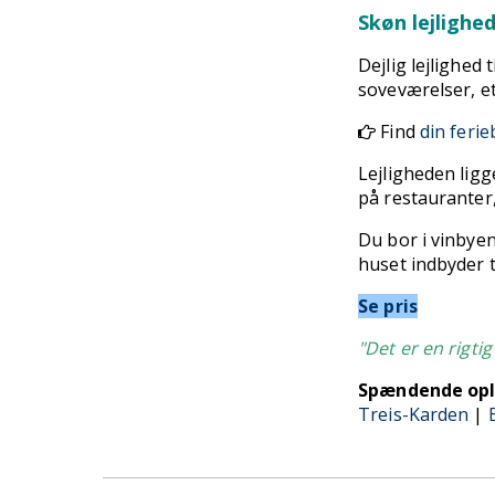
Skøn lejlighe
Dejlig lejlighed t
soveværelser, e
Find
din ferie
Lejligheden ligg
på restauranter,
Du bor i vinbyen
huset indbyder t
Se pris
"Det er en rigti
Spændende opl
Treis-Karden
|