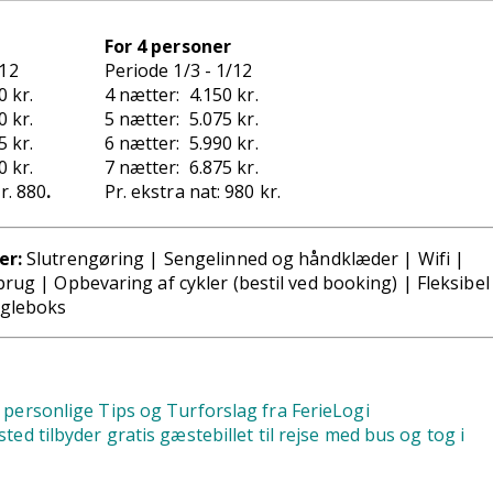
For 4 personer
/12
Periode 1/3 - 1/12
 kr.
4 nætter: 4.150 kr.
 kr.
5 nætter: 5.075 kr.
 kr.
6 nætter: 5.990 kr.
 kr.
7 nætter: 6.875 kr.
kr. 880
.
Pr. ekstra nat: 980 kr.
er:
Slutrengøring |
Sengelinned og håndklæder | Wifi |
brug | O
pbevaring af cykler (bestil ved booking) |
Fleksibel
øgleboks
s personlige Tips og Turforslag fra FerieLogi
sted tilbyder gratis gæstebillet til rejse med bus og tog i