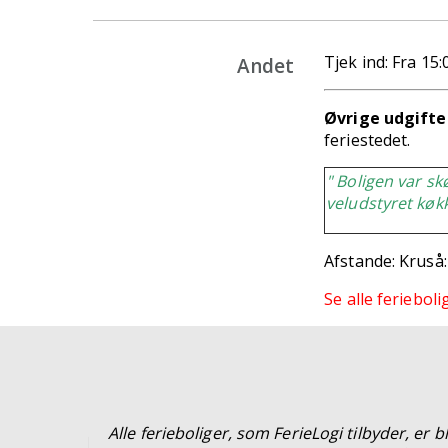
Tjek ind: Fra 15:
Andet
Øvrige udgifte
feriestedet.
" Boligen var sk
veludstyret køk
Afstande: Kruså:
Se
alle feriebol
Alle ferieboliger, som FerieLogi tilbyder, er b