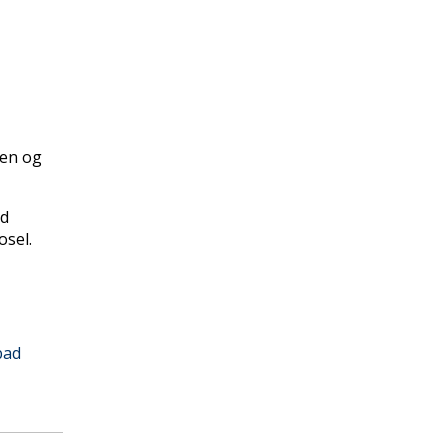
den og
ed
osel.
bad