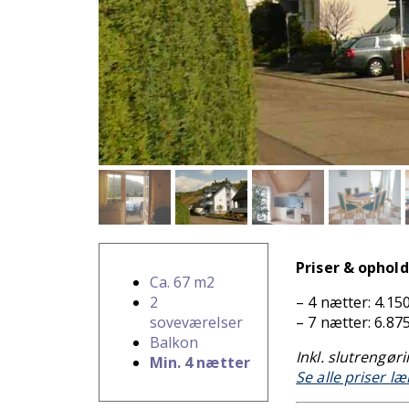
Priser & ophold
Ca. 67 m2
2
– 4 nætter: 4.150
soveværelser
– 7 nætter: 6.875
Balkon
Inkl. slutrengør
Min. 4 nætter
Se alle priser l