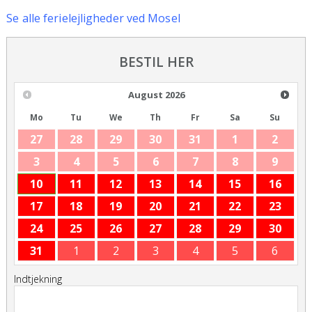
Se
alle ferielejligheder ved Mosel
BESTIL HER
August
2026
Mo
Tu
We
Th
Fr
Sa
Su
27
28
29
30
31
1
2
3
4
5
6
7
8
9
10
11
12
13
14
15
16
17
18
19
20
21
22
23
24
25
26
27
28
29
30
31
1
2
3
4
5
6
Indtjekning