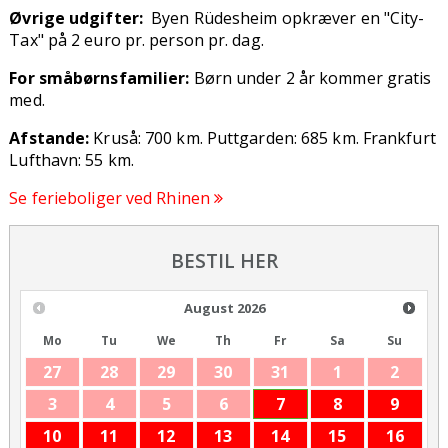
Øvrige udgifter:
Byen Rüdesheim opkræver en "City-
Tax" på 2 euro pr. person pr. dag.
For småbørnsfamilier:
Børn under 2 år kommer gratis
med.
Afstande:
Kruså: 700 km. Puttgarden: 685 km. Frankfurt
Lufthavn: 55 km.
Se
ferieboliger ved Rhinen
BESTIL HER
August
2026
Mo
Tu
We
Th
Fr
Sa
Su
27
28
29
30
31
1
2
3
4
5
6
7
8
9
10
11
12
13
14
15
16