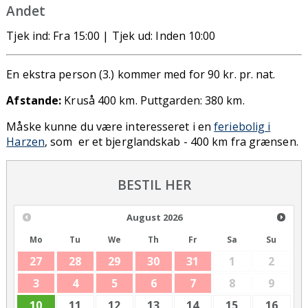
Andet
Tjek ind: Fra 15:00 | Tjek ud: Inden 10:00
En ekstra person (3.) kommer med for 90 kr. pr. nat.
Afstande:
Kruså 400 km. Puttgarden: 380 km.
Måske kunne du være interesseret i en
feriebolig i
Harzen
, som er et bjerglandskab - 400 km fra grænsen.
BESTIL HER
August
2026
Mo
Tu
We
Th
Fr
Sa
Su
27
28
29
30
31
1
2
3
4
5
6
7
8
9
10
11
12
13
14
15
16